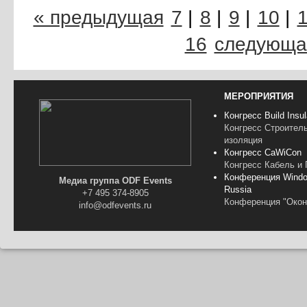
« предыдущая
7
|
8
|
9
|
10
|
16
следующа
МЕРОПРИЯТИЯ
Конгресс Build Insul
Конгресс Строител
изоляция
Конгресс CaWiCon
Конгресс Кабель и
Конференция Windo
Медиа группа ODF Events
Russia
+7 495 374-8905
Конференция "Окон
info@odfevents.ru