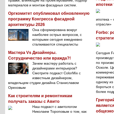
правки, влияющие на проектирование, подбор
ипотеки
материалов и монтаж фасадных систем.
Оргкомитет опубликовал обновленную
программу Конгресса фасадной
ипотека –
отрасли»
архитектуры 2026
Она сформирована вокруг
Forbo: р
наиболее острых вопросов, с
стратеги
которыми сегодня ежедневно
сталкиваются специалисты
Мастера Vs Дизайнеры.
Сегодня F
производс
Сотрудничество или вражда?!
по произв
Зачем мастеру работать с
Осколе. Ц
дизайнерами интерьеров?
коммерчес
Смотрите подкаст ColorMix с
переживает
известным дизайнером,
одному из
владельцем студии дизайна Станиславом
бороться с
Ореховым
более под
Как строителям и ремонтникам
Григори
получать заказы с Авито
являетс
Наш подкаст с авитологом
общеэко
Николаем Тороповым о том, как