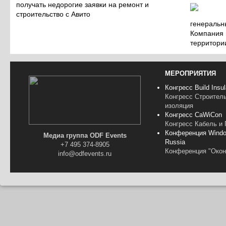
получать недорогие заявки на ремонт и
строительство с Авито
генеральн
Компания 
территори
МЕРОПРИЯТИЯ
Конгресс Build Insul
Конгресс Строител
изоляция
Конгресс CaWiCon
Конгресс Кабель и
Конференция Windo
Медиа группа ODF Events
Russia
+7 495 374-8905
Конференция "Окон
info@odfevents.ru