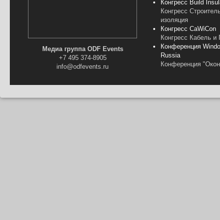
Конгресс Build Insul
Конгресс Строител
изоляция
Конгресс CaWiCon
Конгресс Кабель и
Конференция Windo
Медиа группа ODF Events
Russia
+7 495 374-8905
Конференция "Окон
info@odfevents.ru