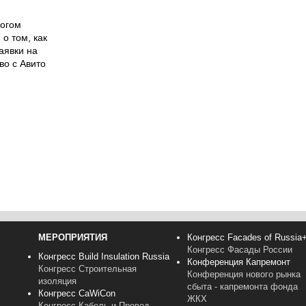
логом
о том, как
аявки на
во с Авито
МЕРОПРИЯТИЯ
Конгресс Facades of Russia
Конгресс Фасады России
Конгресс Build Insulation Russia
Конференция Капремонт
Конгресс Строительная
Конференция нового рынка
изоляция
сбыта - капремонта фонда
Конгресс CaWiCon
ЖКХ
Конгресс Кабель и Провод