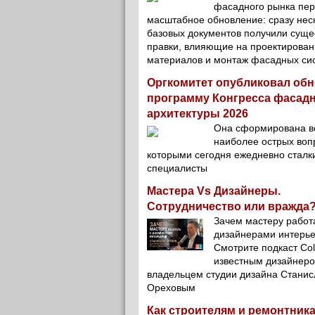
фасадного рынка пе
масштабное обновление: сразу нес
базовых документов получили сущ
правки, влияющие на проектирован
материалов и монтаж фасадных си
Оргкомитет опубликовал об
программу Конгресса фасад
архитектуры 2026
Она сформирована в
наиболее острых вопр
которыми сегодня ежедневно сталк
специалисты
Мастера Vs Дизайнеры.
Сотрудничество или вражда?
Зачем мастеру работ
дизайнерами интерь
Смотрите подкаст Col
известным дизайнеро
владельцем студии дизайна Стани
Ореховым
Как строителям и ремонтник