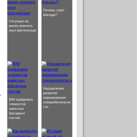
Почему горят
фасады?
Ситуация на
рынке ремонта
окон критическая
Направления
развития
нормирования
BIM оцифровка
пожаробезопасно
элементов
сти
навесных
фасадных
систем