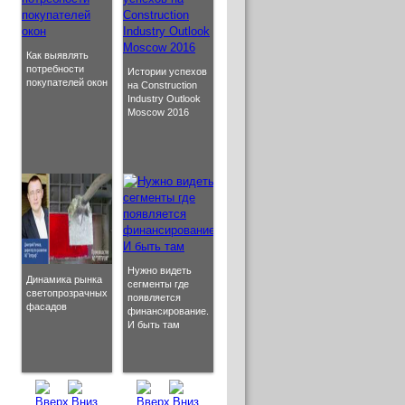
Как выявлять
потребности
Истории успехов
покупателей окон
на Construction
Industry Outlook
Moscow 2016
Нужно видеть
Динамика рынка
сегменты где
светопрозрачных
появляется
фасадов
финансирование.
И быть там