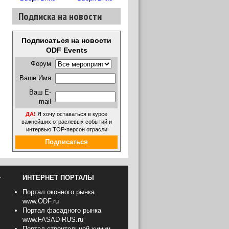
Подписка на новости
Стекло, как
материал для
облицовки НФС
Подписаться на новости
ODF Events
Григорий
Протосеня:
Форум
Стройиндустрия
Ваше Имя
является
отражением
Ваш E-
общеэкономическ
mail
ой ситуации в
стране
ДА!
Я хочу оставаться в курсе
важнейших отраслевых событий и
интервью ТОР-персон отрасли
Клеевое
Подписаться
крепление в
фасадных
системах
Forbo:
российский
+
ИНТЕРНЕТ ПОРТАЛЫ
рынок мы видим,
как
Портал оконного рынка
стратегический,
www.ODF.ru
не смотря на
Портал фасадного рынка
кризис
www.FASAD-RUS.ru
Портал строительной химии