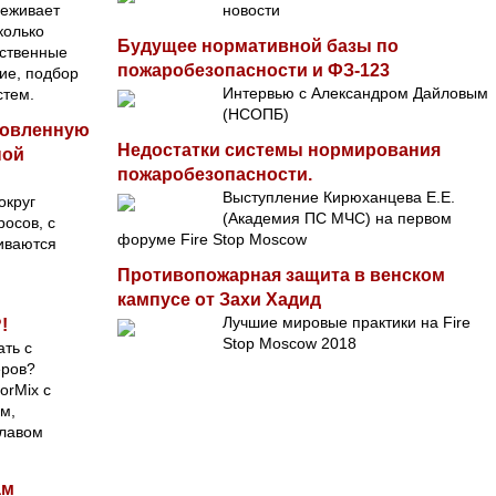
реживает
новости
колько
Будущее нормативной базы по
ественные
пожаробезопасности и ФЗ-123
ие, подбор
Интервью с Александром Дайловым
стем.
(НСОПБ)
новленную
Недостатки системы нормирования
ной
пожаробезопасности.
Выступление Кирюханцева Е.Е.
округ
(Академия ПС МЧС) на первом
осов, с
форуме Fire Stop Moscow
иваются
Противопожарная защита в венском
кампусе от Захи Хадид
Лучшие мировые практики на Fire
!
Stop Moscow 2018
ать с
еров?
orMix с
м,
славом
ам