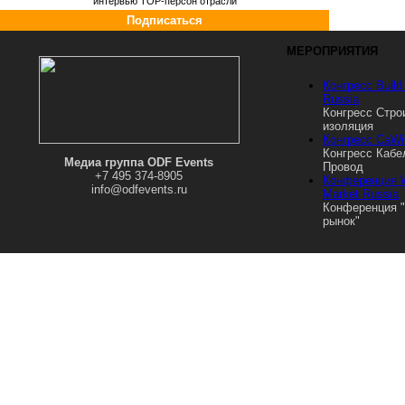
интервью ТОР-персон отрасли
Подписаться
МЕРОПРИЯТИЯ
Фасады
загородных
Конгресс Build 
Ян-Герд Фос: нужно
домов:
Russia
вовремя заметить
тенденции на
Конгресс Стро
шансы, которые
рынке
изоляция
дает нам кризис
Конгресс CaW
Конгресс Кабе
Медиа группа ODF Events
Провод
+7 495 374-8905
Конференция 
info@odfevents.ru
Новый ГОСТ на
Market Russia
PIR изоляцию
Конференция 
рынок"
Saint Gobain
ISOVER: в 2016 г
рынок развивается
по оптимистичному
сценарию
Практика
применения
текстильных
мембран во
внешней
Капремонт может
оболочке зданий