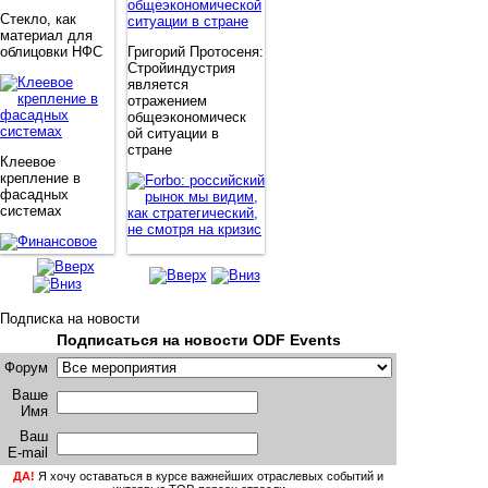
Стекло, как
материал для
облицовки НФС
Григорий Протосеня:
Стройиндустрия
является
отражением
общеэкономическ
ой ситуации в
стране
Клеевое
крепление в
фасадных
системах
Forbo: российский
рынок мы видим,
как стратегический,
не смотря на кризис
Подписка на новости
Подписаться на новости ODF Events
Финансовое
Форум
стимулирование
утепления
Ваше
фасадов со
Имя
Андрей Назаров:
стороны
Программа
государства
Ваш
поддержки ипотеки
E-mail
требует расширения
ДА!
Я хочу оставаться в курсе важнейших отраслевых событий и