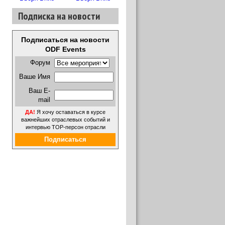
Подписка на новости
Стекло, как
материал для
облицовки НФС
Подписаться на новости
ODF Events
Григорий
Протосеня:
Форум
Стройиндустрия
Ваше Имя
является
отражением
Ваш E-
общеэкономическ
mail
ой ситуации в
стране
ДА!
Я хочу оставаться в курсе
важнейших отраслевых событий и
интервью ТОР-персон отрасли
Подписаться
Клеевое
крепление в
Forbo:
фасадных
российский
системах
рынок мы видим,
как
стратегический,
не смотря на
кризис