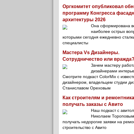
Оргкомитет опубликовал об
программу Конгресса фасад
архитектуры 2026
Она сформирована в
наиболее острых вопр
которыми сегодня ежедневно сталк
специалисты
Мастера Vs Дизайнеры.
Сотрудничество или вражда?
Зачем мастеру работ
дизайнерами интерь
Смотрите подкаст ColorMix с извес
дизайнером, владельцем студии ди
Станиславом Ореховым
Как строителям и ремонтник
получать заказы с Авито
Наш подкаст с авито
Николаем Тороповым 
получать недорогие заявки на ремо
строительство с Авито