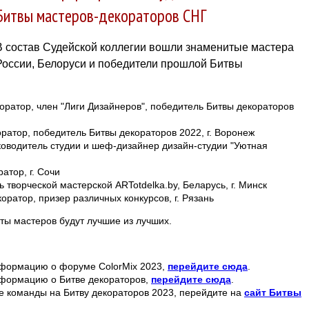
Битвы мастеров-декораторов СНГ
В состав Судейской коллегии вошли знаменитые мастера
России, Белоруси и победители прошлой Битвы
оратор, член "Лиги Дизайнеров", победитель Битвы декораторов
ратор, победитель Битвы декораторов 2022, г. Воронеж
оводитель студии и шеф-дизайнер дизайн-студии "Уютная
атор, г. Сочи
 творческой мастерской ARTotdelka.by, Беларусь, г. Минск
оратор, призер различных конкурсов, г. Рязань
оты мастеров будут лучшие из лучших.
формацию о форуме ColorMix 2023,
перейдите сюда
.
формацию о Битве декораторов,
перейдите сюда
.
ве команды на Битву декораторов 2023, перейдите на
сайт Битвы