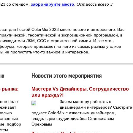
023 со стендом,
забронируйте место
.
Осталось всего 3
вит для Гостей ColorMix 2023 много нового и интересного. Вас
практической, теоретической и экспозиционной программой, в
оизводители ЛКМ, ССС и строительной химии. И все это -
форума, которые приезжают на него из самых разных уголков
ы не пропустить что-то важное и интересное.
ью
Новости этого мероприятия
 рынка:
Мастера Vs Дизайнеры. Сотрудничество
или вражда?!
вное поле
Зачем мастеру работать с
реживает
дизайнерами интерьеров? Смотрите
колько
подкаст ColorMix с известным дизайнером,
ественные
владельцем студии дизайна Станиславом
ие, подбор
Ореховым
стем.