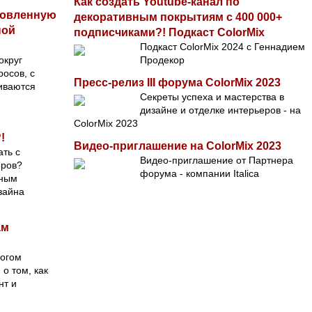
Как создать Youtube-канал по
новленную
декоративным покрытиям с 400 000+
ной
подписчиками?! Подкаст ColorMix
Подкаст ColorMix 2024 с Геннадием
округ
Продекор
осов, с
Пресс-релиз III форума ColorMix 2023
иваются
Секреты успеха и мастерства в
дизайне и отделке интерьеров - на
ColorMix 2023
!
Видео-приглашение на ColorMix 2023
ать с
Видео-приглашение от Партнера
еров?
форума - компании Italica
тным
зайна
ам
логом
о том, как
нт и