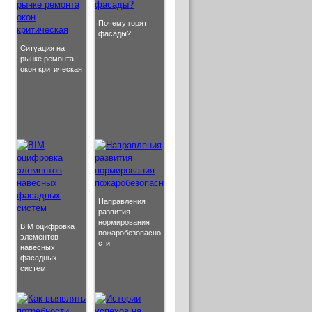
Почему горят
фасады?
Ситуация на
рынке ремонта
окон критическая
Направления
развития
нормирования
BIM оцифровка
пожаробезопасно
элементов
сти
навесных
фасадных
систем